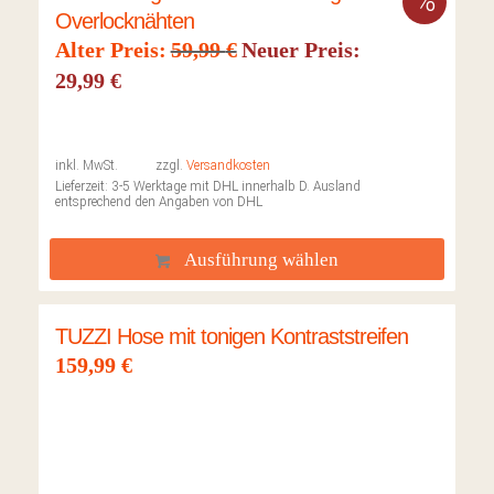
Overlocknähten
Ursprünglicher
Alter Preis:
59,99
€
Neuer Preis:
Preis
Aktueller
29,99
€
war:
Preis
59,99 €
ist:
29,99 €.
inkl. MwSt.
zzgl.
Versandkosten
Lieferzeit:
3-5 Werktage mit DHL innerhalb D. Ausland
entsprechend den Angaben von DHL
Ausführung wählen
TUZZI Hose mit tonigen Kontraststreifen
159,99
€