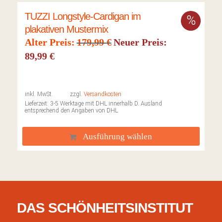
TUZZI Longstyle-Cardigan im
plakativen Mustermix
Ursprünglicher
Alter Preis:
179,99
€
Neuer Preis:
Preis
Aktueller
89,99
€
war:
Preis
179,99 €
ist:
89,99 €.
inkl. MwSt.
zzgl.
Versandkosten
Lieferzeit:
3-5 Werktage mit DHL innerhalb D. Ausland
entsprechend den Angaben von DHL
Ausführung wählen
DAS SCHÖNHEITSINSTITUT