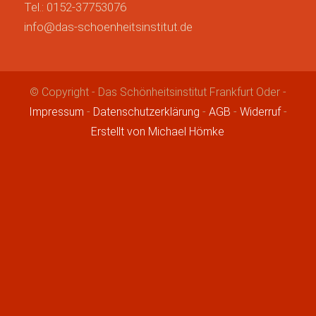
Tel.: 0152-37753076
info@das-schoenheitsinstitut.de
© Copyright - Das Schönheitsinstitut Frankfurt Oder -
Impressum
-
Datenschutzerklärung
-
AGB
-
Widerruf
-
Erstellt von Michael Hömke